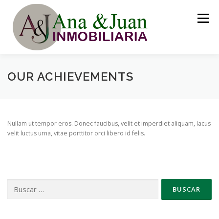
Saltar
al
Menú
contenido
DESTACADOS
NOSOSTROS
SERVICIOS
OUR ACHIEVEMENTS
MUESTRAS
GALERÍA
EQUIPO
OFERTAS
Nullam ut tempor eros. Donec faucibus, velit et imperdiet aliquam, lacus
velit luctus urna, vitae porttitor orci libero id felis.
TEMAS
CONTACTO
Buscar: